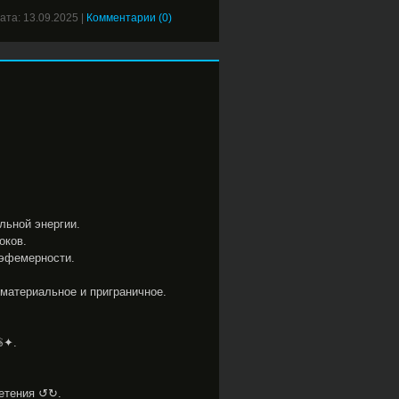
ата:
13.09.2025
|
Комментарии (0)
льной энергии.
оков.
 эфемерности.
материальное и приграничное.
✦.
летения ↺↻.