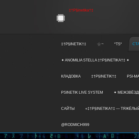
‡†P§inetika†‡
‡†P§INETIK†‡
𓇼~
*TS*
СТ
✦ ANOMILIA STELLA ‡†P§INETIKA†‡ ✦
КЛАДОВКА
‡†P§INETIK†‡
PSI-M
PSINETIK LIVE SYSTEM
✦ МЕЖЗВЁЗД
САЙТЫ
«‡†P§INETIKA†‡ — ТЯЖЁЛЫЙ
@RODMICH999