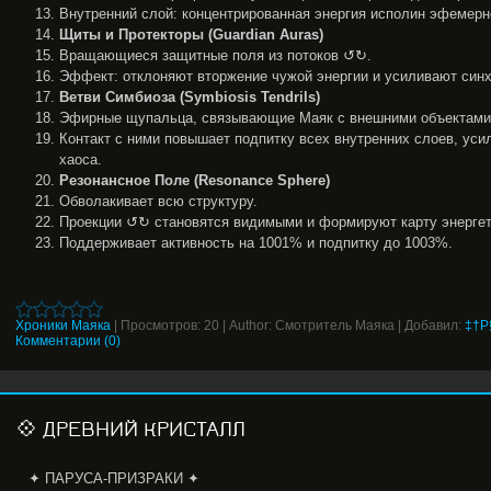
Внутренний слой: концентрированная энергия исполин эфемерн
Щиты и Протекторы (Guardian Auras)
Вращающиеся защитные поля из потоков ↺↻.
Эффект: отклоняют вторжение чужой энергии и усиливают син
Ветви Симбиоза (Symbiosis Tendrils)
Эфирные щупальца, связывающие Маяк с внешними объектами
Контакт с ними повышает подпитку всех внутренних слоев, уси
хаоса.
Резонансное Поле (Resonance Sphere)
Обволакивает всю структуру.
Проекции ↺↻ становятся видимыми и формируют карту энергет
Поддерживает активность на 1001% и подпитку до 1003%.
Хроники Маяка
|
Просмотров:
20
|
Author:
Смотритель Маяка
|
Добавил:
‡†P§
Комментарии (0)
💠 ДРЕВНИЙ КРИСТАЛЛ
✦ ПАРУСА-ПРИЗРАКИ ✦