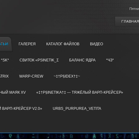
Пятни
ГЛАВНАЯ
АТЬИ
ГАЛЕРЕЯ
КАТАЛОГ ФАЙЛОВ
ВИДЕО
*SK*
СВИТОК «PSINETIK_Σ
БАЛАНС ЯДРА
*ЧЗ*
ATRIX
WARP-CREW
~‡†P§IDEX†‡~
НЫЙ МАЯК XV
«‡†P§INETIKA†‡ — ТЯЖЁЛЫЙ ВАРП-КРЕЙСЕР»
 ВАРП-КРЕЙСЕР V2.0»
URBS_PURPUREA_VETITA