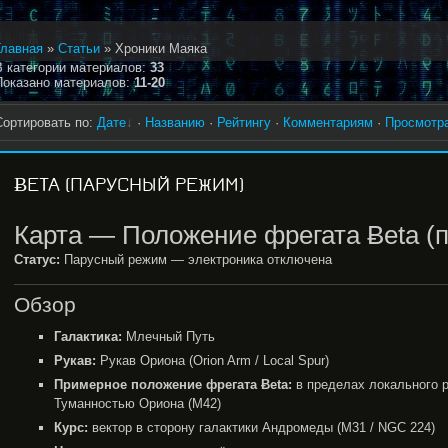
Главная
»
Статьи
»
Хроники Маяка
В категории материалов
:
33
Показано материалов
:
11-20
Сортировать по
:
Дате
·
Названию
·
Рейтингу
·
Комментариям
·
Просмотр
ɃETA (ПАРУСНЫЙ РЕЖИМ)
Карта — Положение фрегата Ƀeta (
Статус:
Парусный режим — электроника отключена
Обзор
Галактика:
Млечный Путь
Рукав:
Рукав Ориона (Orion Arm / Local Spur)
Примерное положение фрегата Ƀeta:
в пределах локального 
Туманностью Ориона (M42)
Курс:
вектор в сторону галактики Андромеды (M31 / NGC 224)