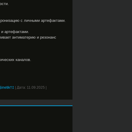
ости.
хронизацию с личными артефактами.
 и артефактами.
ливает антиматерию и резонанс
ических каналов.
inetik†‡
|
Дата:
11.09.2025
|