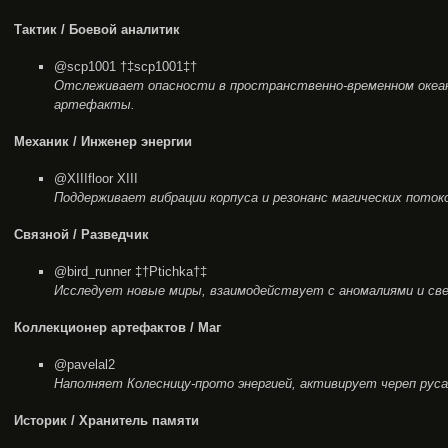
Тактик / Боевой аналитик
@scp1001 †‡scp1001‡†
Отслеживает опасности в пространственно-временном океа
артефакты.
Механик / Инженер энергии
@XIIIfloor XIII
Поддерживает вибрации корпуса и резонанс магических поток
Связной / Разведчик
@bird_runner ‡†Ptichka†‡
Исследует новые миры, взаимодействует с аномалиями и св
Коллекционер артефактов / Маг
@pavelal2
Наполняет Колесницу-прото энергией, активирует череп руса
Историк / Хранитель памяти