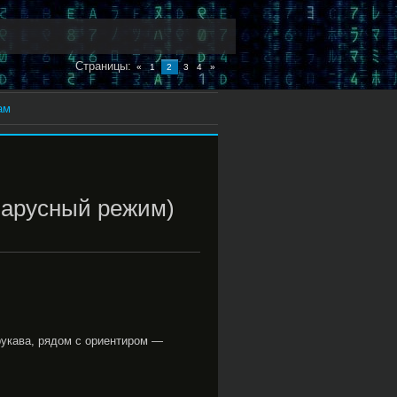
Страницы
:
«
1
2
3
4
»
ам
парусный режим)
рукава, рядом с ориентиром —