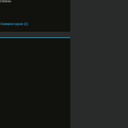
исманы
|
Комментарии (2)