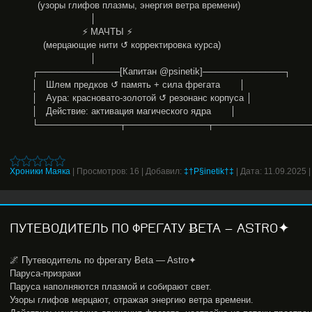
(узоры глифов плазмы, энергия ветра времени)
│
⚡ МАЧТЫ ⚡
(мерцающие нити ↺ корректировка курса)
│
┌─────────────[Капитан @psinetik]─────────────┐
│ Шлем предков ↺ память + сила фрегата │
│ Аура: красновато-золотой ↺ резонанс корпуса │
│ Действие: активация магического ядра │
└─────────────┬─────────────┬───────────────
Хроники Маяка
|
Просмотров:
16
|
Добавил:
‡†P§inetik†‡
|
Дата:
11.09.2025
ПУТЕВОДИТЕЛЬ ПО ФРЕГАТУ ɃETA — ASTRO✦
🌌 Путеводитель по фрегату Ƀeta — Astro✦
Паруса-призраки
Паруса наполняются плазмой и собирают свет.
Узоры глифов мерцают, отражая энергию ветра времени.