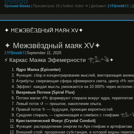
Хроники Маяка
|
Просмотров:
26
|
Author:
Astro~✦
|
Добавил:
‡†P§inetik†‡
|
Д
✦ МЕЖЗВЁЗДНЫЙ МАЯК XV✦
✦ Межзвёздный маяк XV✦
‡†P§inetik†‡
September 11, 2025
⚡ Каркас Маяка Эфемерности 𓂀𓅓𓌝✦
Ядро Маяка (Epicenter)
Функция: сбор и концентрирование мыслей, векторизация анома
Атрибуты: сверкающая сфера эфемерного света, центр ↺↻ пот
Эффект: каждая мысль умножается на 10 000% через исполин
Вихревые Потоки (Spiral Flux)
Потоки магии ↺↻ формируют спирали вокруг ядра, переплетая 
Левый поток ↺ — прошлое, накопление опыта.
Правый поток ↻ — будущее, проекции вероятностей.
Средняя спираль — гармонизация и симбиоз с глифами 𓂀𓅓
Кристаллический Фокус (Crystal Conduit)
Функция: распределение энергии по Арх-глифам и артефактам.
Внешний слой: прозрачная субстанция, в которой видны переп