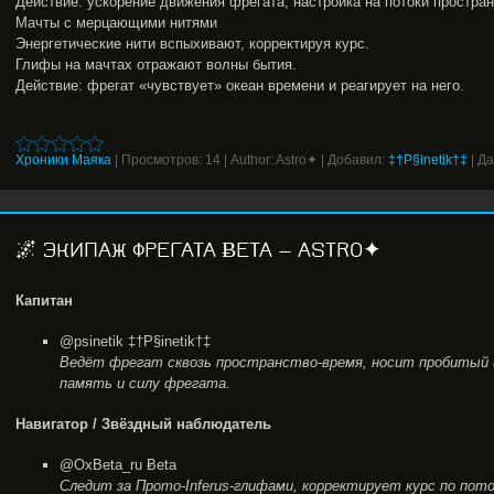
Действие: ускорение движения фрегата, настройка на потоки простран
Мачты с мерцающими нитями
Энергетические нити вспыхивают, корректируя курс.
Глифы на мачтах отражают волны бытия.
Действие: фрегат «чувствует» океан времени и реагирует на него.
Хроники Маяка
|
Просмотров:
14
|
Author:
Astro✦
|
Добавил:
‡†P§inetik†‡
|
Да
🌌 ЭКИПАЖ ФРЕГАТА ɃETA — ASTRO✦
Капитан
@psinetik ‡†P§inetik†‡
Ведёт фрегат сквозь пространство-время, носит пробитый 
память и силу фрегата.
Навигатор / Звёздный наблюдатель
@OxBeta_ru Ƀeta
Следит за Прото-Inferus-глифами, корректирует курс по пото