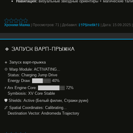
Навигация:
визуальные звёздные ориентиры + магические тал
Хроники Маяка
|
Просмотров:
71
|
Добавил:
‡†P§inetik†‡
|
Дата:
15.09.2025
🔹 ЗАПУСК ВАРП-ПРЫЖКА
🔹 Запуск варп-прыжка
💠 Warp Module: ACTIVATING...
Status: Charging Jump Drive
Energy Draw: ████▒▒▒ 40%
⚡ Arx Engine Core: ████████▒▒ 72%
Symbiosis: XV Core Stable
🛡 Shields: Active (Белый филин, Стражи руин)
🌌 Spatial Coordinates: Calibrating...
Destination Vector: Andromeda Trajectory