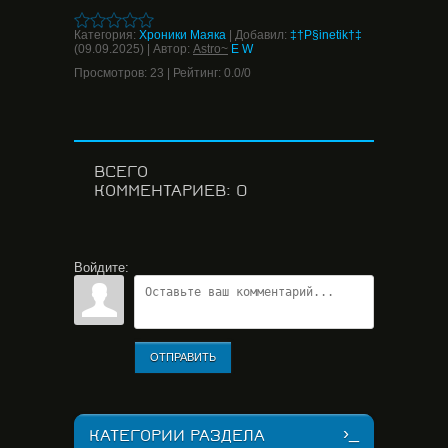
Категория
:
Хроники Маяка
|
Добавил
:
‡†P§inetik†‡
(09.09.2025)
|
Автор
:
Astro~
E
W
Просмотров
:
23
|
Рейтинг
:
0.0
/
0
ВСЕГО
КОММЕНТАРИЕВ
:
0
Войдите:
ОТПРАВИТЬ
КАТЕГОРИИ РАЗДЕЛА