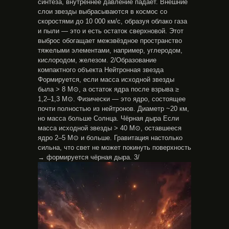
синтеза, внутреннее давление падает. Внешние
слои звезды выбрасываются в космос со
скоростями до 10 000 км/с, образуя облако газа
и пыли — это и есть остаток сверхновой. Этот
выброс обогащает межзвёздное пространство
тяжелыми элементами, например, углеродом,
кислородом, железом. 2/Образование
компактного объекта Нейтронная звезда
Формируется, если масса исходной звезды
была > 8 M⊙, а остаток ядра после взрыва ≥
1,2–1,3 M⊙. Физически — это ядро, состоящее
почти полностью из нейтронов. Диаметр ~20 км,
но масса больше Солнца. Чёрная дыра Если
масса исходной звезды > 40 M⊙, оставшееся
ядро 2–5 M⊙ и больше. Гравитация настолько
сильна, что свет не может покинуть поверхность
→ формируется чёрная дыра. 3/