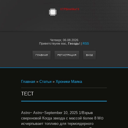
‡†P§inetika†‡
Четверг,
06.08.2026
Приветствуем вас
,
Гвоздь
!
|
RSS
ГЛАВНАЯ
РЕГИСТРАЦИЯ
ВХОД
Главная
»
Статьи
»
Хроники Маяка
ТЕСТ
Astro~ Astro~September 10, 2025 1/Взрыв
сверхновой Когда звезда с массой более 8 M⊙
исчерпывает топливо для термоядерного