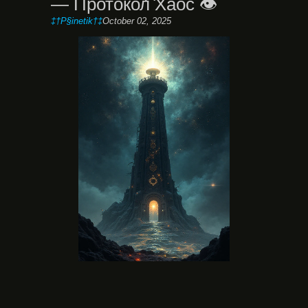
— Протокол Хаос 👁️
‡†P§inetik†‡
October 02, 2025