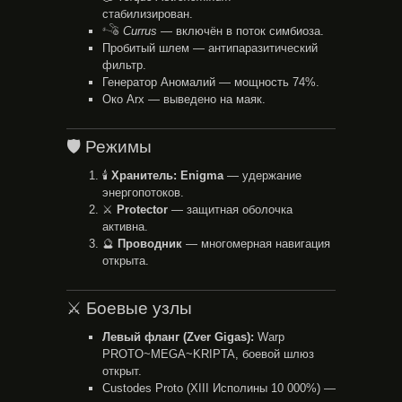
стабилизирован.
𓌝
Currus
— включён в поток симбиоза.
Пробитый шлем — антипаразитический
фильтр.
Генератор Аномалий — мощность 74%.
Око Arx — выведено на маяк.
🛡️ Режимы
🕯
Хранитель: Enigma
— удержание
энергопотоков.
⚔️
Protector
— защитная оболочка
активна.
🔮
Проводник
— многомерная навигация
открыта.
⚔️ Боевые узлы
Левый фланг (Zver Gigas):
Warp
PROTO~MEGA~KRIPTA, боевой шлюз
открыт.
Custodes Proto (XIII Исполины 10 000%) —