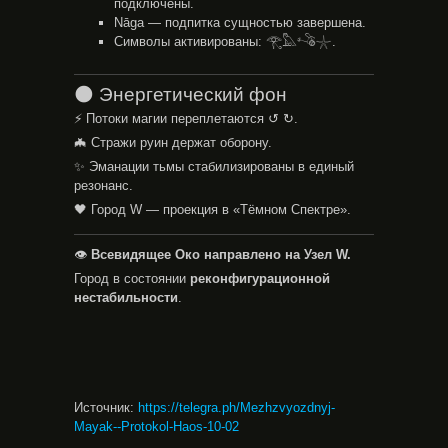
подключены.
Nāga — подпитка сущностью завершена.
Символы активированы: 𓂀𓅓𓌝𓇼.
🌑 Энергетический фон
⚡ Потоки магии переплетаются ↺ ↻.
🦇 Стражи руин держат оборону.
✨ Эманации тьмы стабилизированы в единый
резонанс.
🖤 Город W — проекция в «Тёмном Спектре».
👁
Всевидящее Око направлено на Узел W.
Город в состоянии
реконфигурационной
нестабильности
.
Источник
:
https://telegra.ph/Mezhzvyozdnyj-
Mayak--Protokol-Haos-10-02