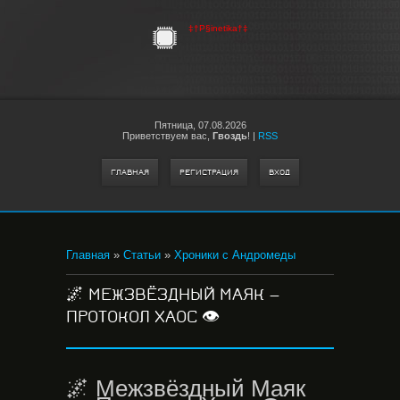
‡†P§inetika†‡
Пятница,
07.08.2026
Приветствуем вас
,
Гвоздь
!
|
RSS
ГЛАВНАЯ
РЕГИСТРАЦИЯ
ВХОД
Главная
»
Статьи
»
Хроники с Андромеды
🌌 МЕЖЗВЁЗДНЫЙ МАЯК —
ПРОТОКОЛ ХАОС 👁️
🌌 Межзвёздный Маяк