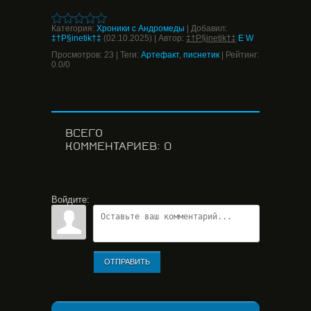
Категория
:
Хроники с Андромеды
|
Добавил
:
‡†P§inetik†‡
(02.10.2025)
|
Автор
:
‡†P§inetik†‡
E
W
Просмотров
:
23
|
Теги
:
Артефакт
,
писнетик
|
Рейтинг
:
0.0
/
0
ВСЕГО
КОММЕНТАРИЕВ
:
0
Войдите:
ОТПРАВИТЬ