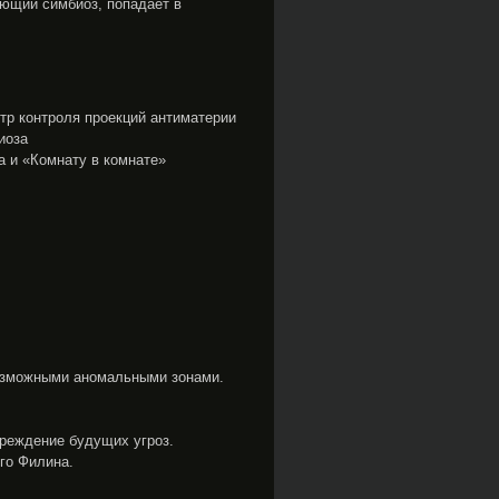
ающий симбиоз, попадает в
тр контроля проекций антиматерии
иоза
 и «Комнату в комнате»
озможными аномальными зонами.
реждение будущих угроз.
го Филина.