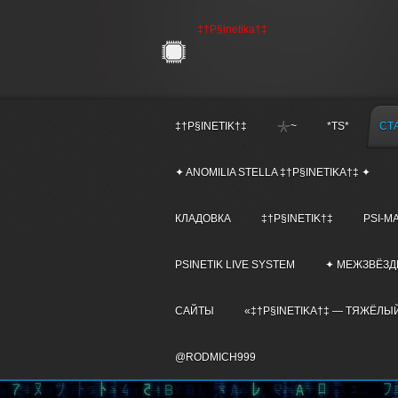
‡†P§inetika†‡
‡†P§INETIK†‡
𓇼~
*TS*
СТ
✦ ANOMILIA STELLA ‡†P§INETIKA†‡ ✦
КЛАДОВКА
‡†P§INETIK†‡
PSI-M
PSINETIK LIVE SYSTEM
✦ МЕЖЗВЁЗД
САЙТЫ
«‡†P§INETIKA†‡ — ТЯЖЁЛЫЙ
@RODMICH999