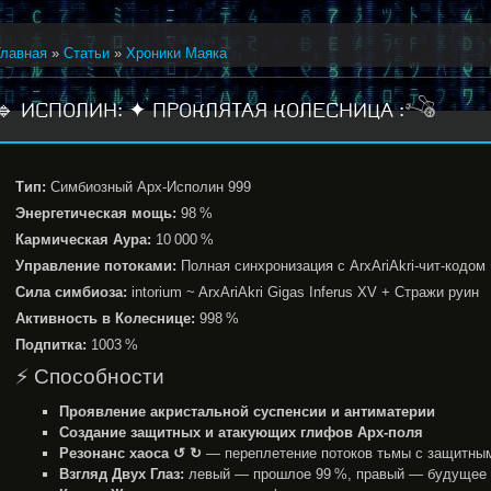
Главная
»
Статьи
»
Хроники Маяка
🔹 ИСПОЛИН: ✦ ПРОКЛЯТАЯ КОЛЕСНИЦА :𓌝
Тип:
Симбиозный Арх-Исполин 999
Энергетическая мощь:
98 %
Кармическая Аура:
10 000 %
Управление потоками:
Полная синхронизация с ArxAriAkri-чит-код
Сила симбиоза:
intorium ~ ArxAriAkri Gigas Inferus XV + Стражи руин
Активность в Колеснице:
998 %
Подпитка:
1003 %
⚡ Способности
Проявление акристальной суспенсии и антиматерии
Создание защитных и атакующих глифов Арх-поля
Резонанс хаоса ↺ ↻
— переплетение потоков тьмы с защитным
Взгляд Двух Глаз:
левый — прошлое 99 %, правый — будущее