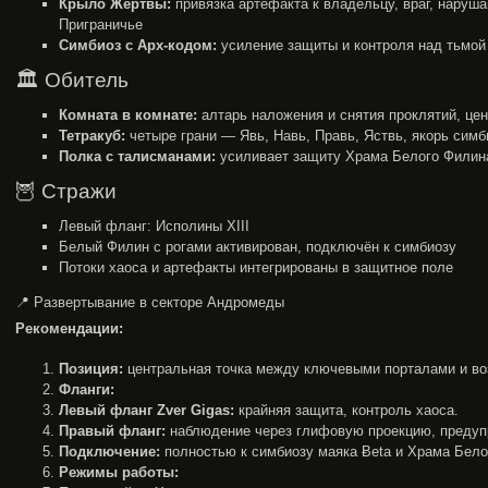
Крыло Жертвы:
привязка артефакта к владельцу, враг, наруш
Приграничье
Симбиоз с Арх-кодом:
усиление защиты и контроля над тьмой
🏛️ Обитель
Комната в комнате:
алтарь наложения и снятия проклятий, цен
Тетракуб:
четыре грани — Явь, Навь, Правь, Яствь, якорь симб
Полка с талисманами:
усиливает защиту Храма Белого Филина
🦉 Стражи
Левый фланг: Исполины XIII
Белый Филин с рогами активирован, подключён к симбиозу
Потоки хаоса и артефакты интегрированы в защитное поле
📍 Развертывание в секторе Андромеды
Рекомендации:
Позиция:
центральная точка между ключевыми порталами и в
Фланги:
Левый фланг Zver Gigas:
крайняя защита, контроль хаоса.
Правый фланг:
наблюдение через глифовую проекцию, предуп
Подключение:
полностью к симбиозу маяка Ƀeta и Храма Бело
Режимы работы: