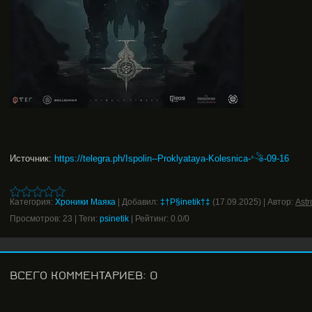
Источник
:
https://telegra.ph/Ispolin--Proklyataya-Kolesnica-𓌝-09-16
Категория
:
Хроники Маяка
|
Добавил
:
‡†P§inetik†‡
(17.09.2025)
|
Автор
:
Ast
Просмотров
:
23
|
Теги
:
psinetik
|
Рейтинг
:
0.0
/
0
ВСЕГО КОММЕНТАРИЕВ
:
0