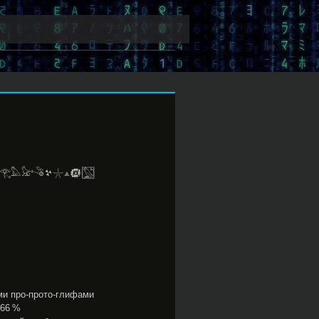
ом 𓂀𓅓𓃠𓌝𒆳𓇼⟁𒁈𓉡
и про-прото-глифами
 66 %