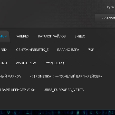
Суббо
ГЛАВНАЯ
АТЬИ
ГАЛЕРЕЯ
КАТАЛОГ ФАЙЛОВ
ВИДЕО
*SK*
СВИТОК «PSINETIK_Σ
БАЛАНС ЯДРА
*ЧЗ*
ATRIX
WARP-CREW
~‡†P§IDEX†‡~
НЫЙ МАЯК XV
«‡†P§INETIKA†‡ — ТЯЖЁЛЫЙ ВАРП-КРЕЙСЕР»
 ВАРП-КРЕЙСЕР V2.0»
URBS_PURPUREA_VETITA